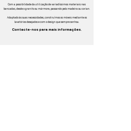
Com a possibilidade da utilização de variadíssimos materiais nas
bancadas, desde o granito ou mármore, passando pelo madeira ou corian.
Adaptado às suas necessidades, construímos os móveis mediante os
lavatórios desejados e com o design que sempre sonhou.
Contacte-nos para mais informações.
COZINHAS ABEL
A.Abel de Figueiredo Silva, lda.
Rua Casal Monte Leite 26
2665-273
Malveira
Portugal
geral@cozinhasabel.com