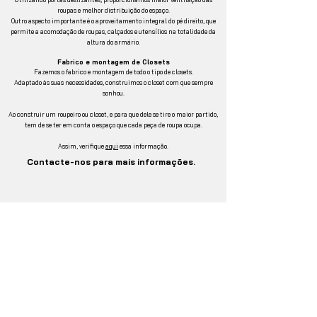
roupas e melhor distribuição do espaço.
Outro aspecto importante é o aproveitamento integral do pé direito, que
permite a acomodação de roupas, calçados e utensílios na totalidade da
altura do armário.
Fabrico e montagem de Closets
Fazemos o fabrico e montagem de todo o tipo de closets.
Adaptado às suas necessidades, construimos o closet com que sempre
sonhou.
Ao construir um roupeiro ou closet, e para que dele se tire o maior partido,
tem de se ter em conta o espaço que cada peça de roupa ocupa.
Assim, verifique
aqui
essa informação.
Contacte-nos para mais informações.
COZINHAS ABEL
A.Abel de Figueiredo Silva, lda.
Rua Casal Monte Leite 26